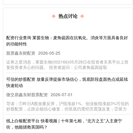
热点讨论
配资行业查询 莱茵生物：麦角硫因在抗氧化、消炎等方面具备良好
的功能特性
股票鑫东财配资
2026-05-25
证券之星消息，莱茵生物(002166)05月28日在投资者关系平台上答
复投资者关心的问题。 投资者提问：公司麦角硫因提取
可信的炒股配资 放量反弹提振市场信心，筑底阶段盘面热点或延续
快速轮动
微交易鑫东财股票配资
2026-07-01
导读：①昨日A股放量反弹，沪指涨超1%、创业板指涨超3%可信的
炒股配资，止跌企稳信心修复，但筑底仍需经历震荡反复；②算力
线上白银配资平台 快看视频 | 十年第七相，“北方之王”入主唐宁
街，他能拯救英国吗？