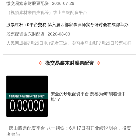
微交易鑫东财股票配资
2026-07-29
（视频素材来自央视等）线上白银配资平台
股票杠杆t+0平台交易 第六届西部家事律师实务研讨会在成都举办
股票配资鑫东财配资
2026-08-03
人民网成都7月25日电 (记者王波、实习生马山珊)7月25日股票杠杆
t+0平台交易，由四川省律师协会、成都市律师协会共同
股票融资软件 盛航股份：公司目前水路运输业务稳定有序开展
微交易鑫东财股票配资
微交易鑫东财股票配资
2026-05-25
证券之星消息，盛航股份(001205)05月29日在投资者关系平台上答
复投资者关心的问题。 投资者提问：最近贵公司订单怎
安全的炒股配资平台 慈禧为何“躺着也中
股票配资APP 6月30日晓鸣股份发布公告，股东减持147.86万股
枪”？
微交易鑫东财股票配资
2026-05-28
证券之星消息，6月30日晓鸣股份发布公告《晓鸣股份:关于合计持
股5%以上股东持股比例达到5%的权益变动提示性公告》，其股
​唐山股票配资平台 八一钢铁：6月17日召开业绩说明会，投资
配资世界门户 数字工具助旅客畅游香港，香港旅发局发起短视频创
者参与