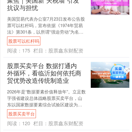
聚焦｜美国新“关税墙”引发
抗议与担忧
美国贸易代表办公室7月23日发布公告股
票可以杠杆吗，宣布依据《1974年贸易
法》第301条，以所谓“强迫劳动”为名对
数十个国家和地区加征10%至12.5%的关
股票可以杠杆吗
税....
阅读：
175
栏目：
股票鑫东财配资
股票买卖平台 数据打通内
外循环，看临沂如何依托商
贸优势改造传统制造业
2026年是“数据要素价值释放年”。立足数
字强省建设总体战略股票买卖平台，山
东以国家数据要素综合试验区建设为核
心抓手，实施人工智能“双百工程”、产业
股票买卖平台
链“一链一集....
阅读：
120
栏目：
股票鑫东财配资