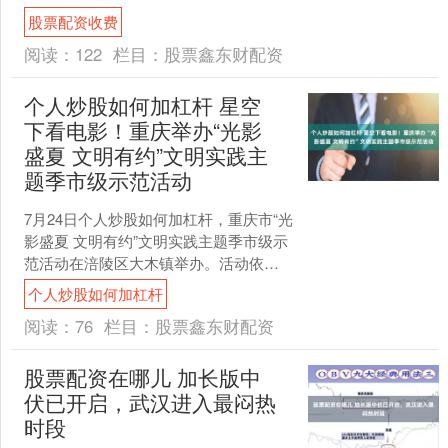
图 市面上有很多猜测： 有说是美军弹药
股票配资收费
打光了，这....
阅读：
122
栏目：
股票鑫东财配资
个人炒股如何加杠杆 星空
下看电影！重庆举办“光影
盛夏 文明有约”文明实践主
题季市级示范活动
7月24日个人炒股如何加杠杆，重庆市“光
影盛夏 文明有约”文明实践主题季市级示
范活动在涪陵区大木镇举办。活动依托
高海拔避暑地人流集聚优势，以惠民露
个人炒股如何加杠杆
天电影为核心载....
阅读：
76
栏目：
股票鑫东财配资
股票配资在哪儿 加长版中
伏已开启，武汉进入最闷热
时段