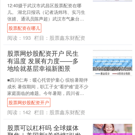
12:40摄于武汉市武昌区股票配资在哪
儿。 湖北日报讯（记者汤炜玮、实习生
张婧、通讯员陈声超）武汉市气象台
2026年7月25日7时0分发布高温黄色预警
股票配资在哪儿
信号：预计....
阅读：
193
栏目：
股票鑫东财配资
股票网炒股配资开户 民生
有温度 发展有力度——多
地绘就基层幸福新图景
■四川仁寿：暖心托管护童心 缤纷暑期伴
成长 暑假期间，职工子女“看护难”是不少
家庭面临的难题。今年暑期，四川省仁
寿县总工会牵头开展公益暑期托管服
股票网炒股配资开户
务，为全县职工子....
阅读：
142
栏目：
股票鑫东财配资
股票可以杠杆吗 全球媒体