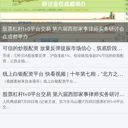
股票杠杆t+0平台交易 第六届西部家事律师实务研讨会
在成都举办
可信的炒股配资 放量反弹提振市场信心，筑底阶段盘面热点或延续快速轮动
导读：①昨日A股放量反弹，沪指涨超1%、创业板指涨超3%可信的炒股配
资，止跌企稳....
线上白银配资平台 快看视频 | 十年第七相，“北方之王”入主唐宁街，他能拯救英国吗？
（视频素材来自央视等）线上白银配资平台....
股票杠杆t+0平台交易 第六届西部家事律师实务研讨会在成都举办
人民网成都7月25日电 (记者王波、实习生马山珊)7月25日股票杠杆t+0平台
交....