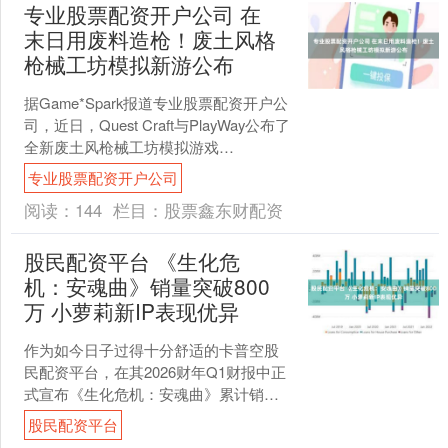
专业股票配资开户公司 在
末日用废料造枪！废土风格
枪械工坊模拟新游公布
据Game*Spark报道专业股票配资开户公
司，近日，Quest Craft与PlayWay公布了
全新废土风枪械工坊模拟游戏
《Wasteland Gunsmit....
专业股票配资开户公司
阅读：
144
栏目：
股票鑫东财配资
股民配资平台 《生化危
机：安魂曲》销量突破800
万 小萝莉新IP表现优异
作为如今日子过得十分舒适的卡普空股
民配资平台，在其2026财年Q1财报中正
式宣布《生化危机：安魂曲》累计销量
达到800万份，而全新IP《识质存在》的
股民配资平台
累计销量也已....