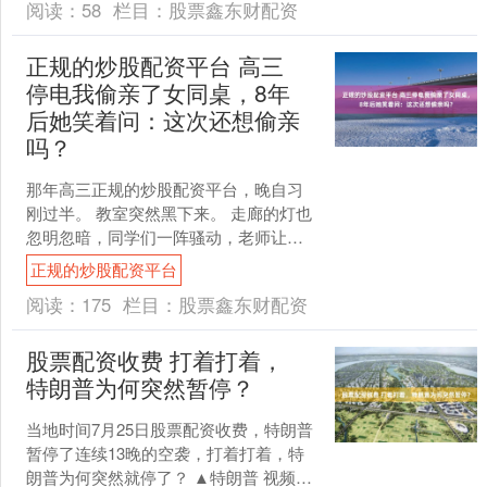
阅读：
58
栏目：
股票鑫东财配资
正规的炒股配资平台 高三
停电我偷亲了女同桌，8年
后她笑着问：这次还想偷亲
吗？
那年高三正规的炒股配资平台，晚自习
刚过半。 教室突然黑下来。 走廊的灯也
忽明忽暗，同学们一阵骚动，老师让大
家安静，别慌。 我却在慌。 不是因为停
正规的炒股配资平台
电。是因为她。 ....
阅读：
175
栏目：
股票鑫东财配资
股票配资收费 打着打着，
特朗普为何突然暂停？
当地时间7月25日股票配资收费，特朗普
暂停了连续13晚的空袭，打着打着，特
朗普为何突然就停了？ ▲特朗普 视频截